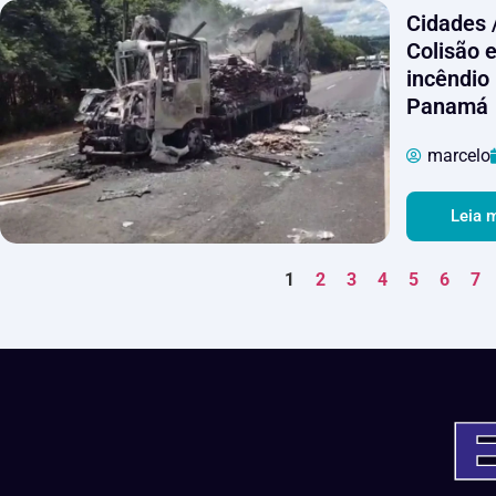
Cidades 
Colisão 
incêndio
Panamá
marcelo
Leia 
1
2
3
4
5
6
7