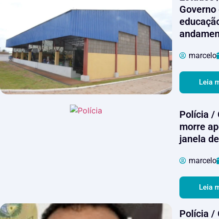
Governo 
educaçã
andamen
marcelo
Leia 
Polícia /
morre ap
janela d
marcelo
Leia 
Polícia 