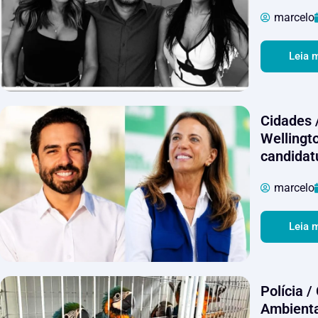
marcelo
Leia 
Cidades /
Wellingto
candidat
marcelo
Leia 
Polícia 
Ambienta