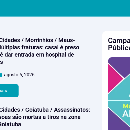
Campan
 Cidades / Morrinhios / Maus-
Públic
últiplas fraturas: casal é preso
ê dar entrada em hospital de
s
agosto 6, 2026
mais
 Cidades / Goiatuba / Assassinatos:
soas são mortas a tiros na zona
 Goiatuba