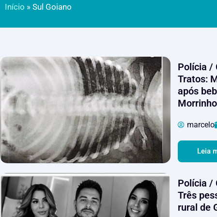
Início
»
Sul Goiano
Polícia /
Tratos: M
após beb
Morrinho
marcelo
Leia 
Polícia /
Três pes
rural de