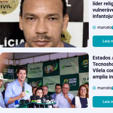
líder rel
vulneráv
infantoj
marcelo
Leia 
Estados /
Tecnosho
Vilela co
amplia i
marcelo
Leia 