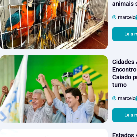
animais 
marcelo
Leia 
Cidades /
Encontro
Caiado pr
turno
marcelo
Leia 
Estados /