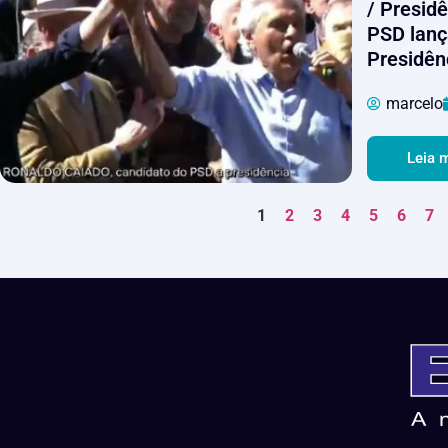
/ Presid
PSD lanç
Presidên
marcelo
Leia 
1
2
3
4
5
6
7