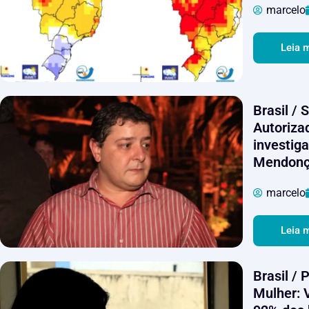
marcelo
Leia 
Brasil / 
Autoriza
investig
Mendon
marcelo
Leia 
Brasil / 
Mulher: 