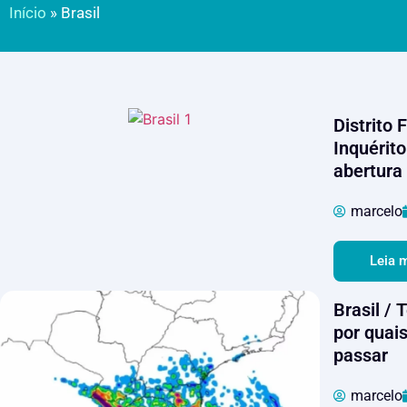
Início
»
Brasil
Distrito 
Inquérito
abertura 
marcelo
Leia 
Brasil /
por quai
passar
marcelo