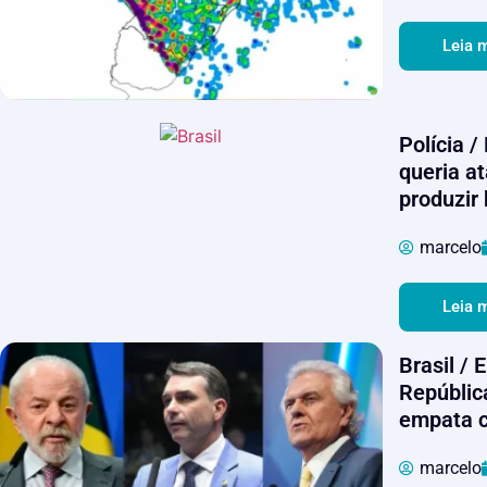
Leia 
Polícia /
queria a
produzir
marcelo
Leia 
Brasil / 
Repúblic
empata c
marcelo