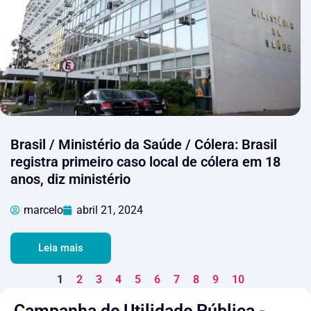
Brasil / Ministério da Saúde / Cólera: Brasil
registra primeiro caso local de cólera em 18
anos, diz ministério
marcelo
abril 21, 2024
Leia mais
1
2
3
4
5
6
7
8
9
10
Campanha de Utilidade Pública -