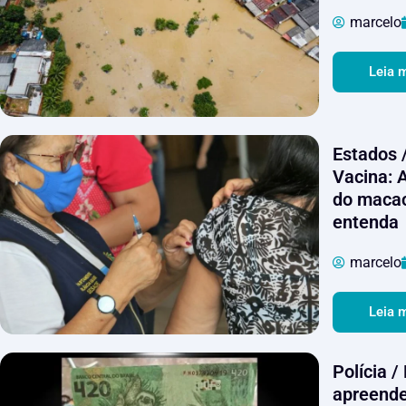
marcelo
Leia 
Estados 
Vacina: A
do macac
entenda
marcelo
Leia 
Polícia /
apreende