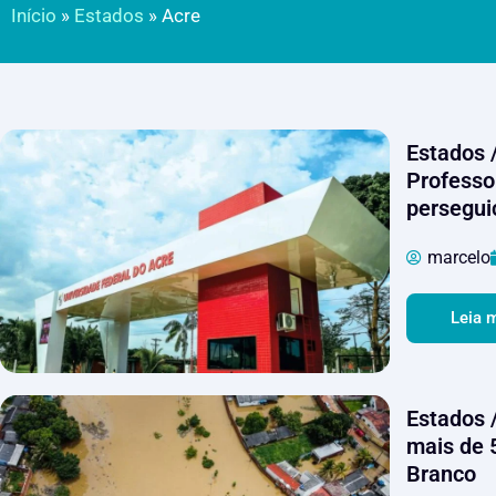
Início
»
Estados
»
Acre
Estados /
Professo
perseguiç
marcelo
Leia 
Estados 
mais de 
Branco