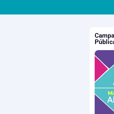
Campan
Públic