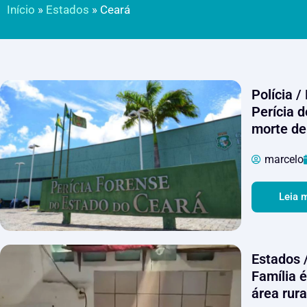
Início
»
Estados
»
Ceará
Polícia /
Perícia 
morte de
marcelo
Leia 
Estados 
Família 
área rura