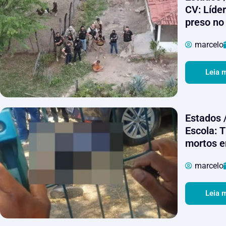
CV: Líde
preso no
marcelo
Leia 
Estados /
Escola: T
mortos e
marcelo
Leia 