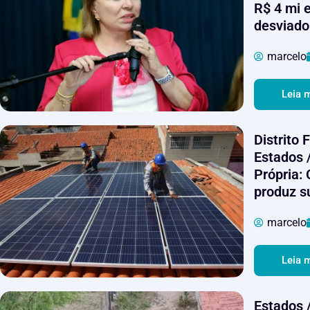
R$ 4 mi e
desviado
marcelo
Leia 
Distrito 
Estados 
Própria:
produz s
marcelo
Leia 
Estados 