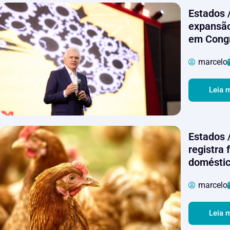
Estados 
expansão
em Cong
marcelo
Leia 
Estados /
registra 
domésti
marcelo
Leia 