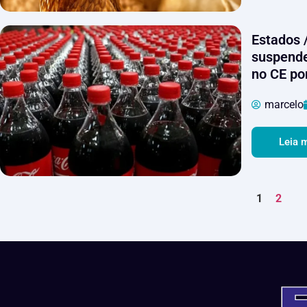
Estados 
suspende
no CE po
marcelo
Leia 
1
2