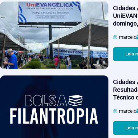
Cidades 
UniEVANG
domingo,
marcelo
Leia 
Cidades 
Resultad
Técnico
marcelo
Leia 