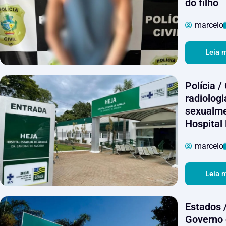
do filho
marcelo
Leia 
Polícia /
radiologi
sexualme
Hospital
marcelo
Leia 
Estados 
Governo 