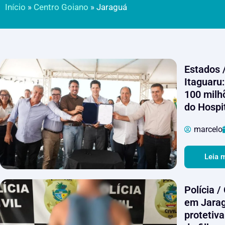
Início
»
Centro Goiano
»
Jaraguá
Estados 
Itaguaru:
100 milh
do Hospi
marcelo
Leia 
Polícia 
em Jarag
protetiva