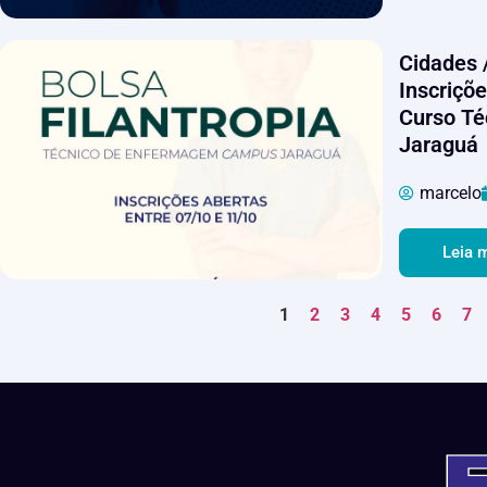
Cidades 
Inscriçõe
Curso T
Jaraguá
marcelo
Leia 
1
2
3
4
5
6
7