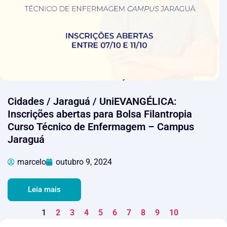
Cidades / Jaraguá / UniEVANGÉLICA:
Inscrições abertas para Bolsa Filantropia
Curso Técnico de Enfermagem – Campus
Jaraguá
marcelo
outubro 9, 2024
Leia mais
1
2
3
4
5
6
7
8
9
10