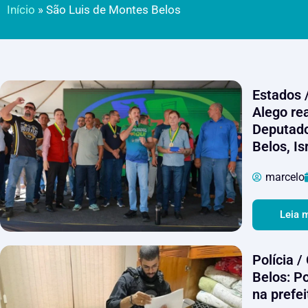
Início
»
São Luis de Montes Belos
Estados 
Alego re
Deputado
Belos, I
marcelo
Leia 
Polícia 
Belos: Po
na prefe