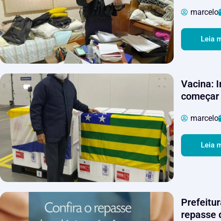
marcelo
Leia 
Vacina: 
começar 
marcelo
Leia 
Prefeitu
repasse 